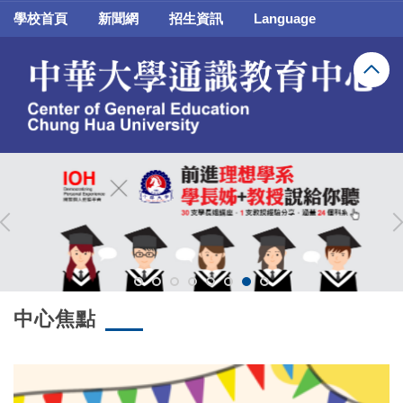
跳
學校首頁
新聞網
招生資訊
Language
到
主
要
內
容
區
中心焦點