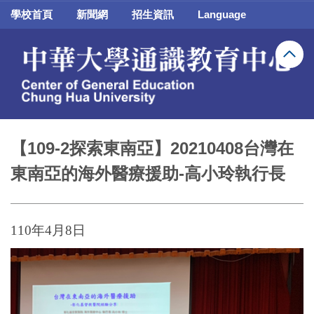
跳
學校首頁
新聞網
招生資訊
Language
到
主
要
內
容
區
【109-2探索東南亞】20210408台灣在
東南亞的海外醫療援助-高小玲執行長
110年4月8日