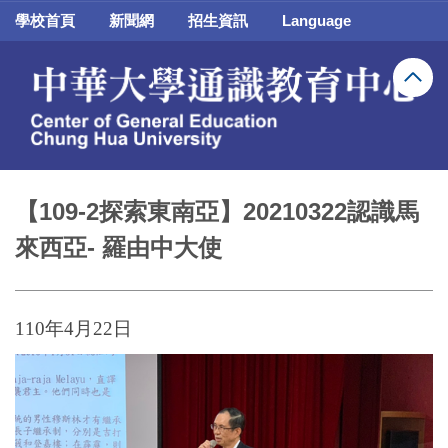
跳
學校首頁
新聞網
招生資訊
Language
到
主
要
內
容
區
【109-2探索東南亞】20210322認識馬
來西亞- 羅由中大使
110年4月22日