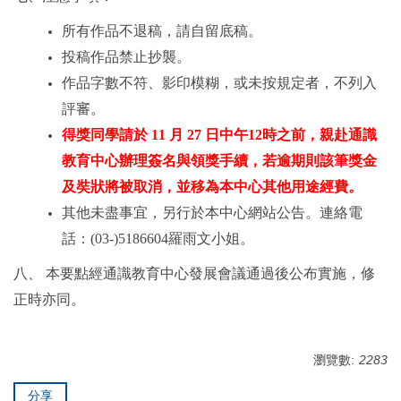
所有作品不退稿，請自留底稿。
投稿作品禁止抄襲。
作品字數不符、影印模糊，或未按規定者，不列入
評審。
得獎同學請於
1
1
月
27
日中午
12
時之前，親赴通識
教育中心辦理簽名與領獎手續，若逾期則該筆獎金
及奘狀將被取消，並移為本中心其他用途經費。
其他未盡事宜，另行於本中心網站公告。連絡電
話：
(03-)5186604
羅雨文小姐。
八、
本要點經通識教育中心發展會議通過後公布實施，修
正時亦同。
瀏覽數:
2283
分享