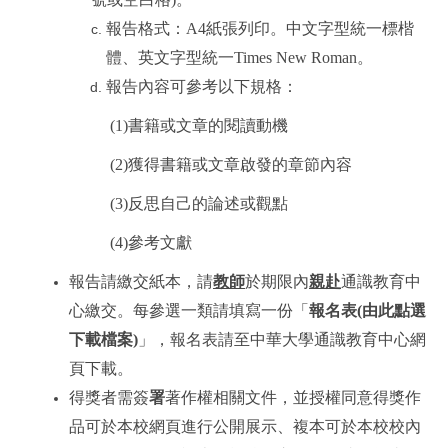
報告格式：
A4
紙張列印。中文字型統一標楷
體、英文字型統一
Times New Roman
。
報告內容可參考以下規格：
(1)
書籍或文章的閱讀動機
(2)
獲得書籍或文章啟發的章節內容
(3)
反思自己的論述或觀點
(4)
參考文獻
報告請繳交紙本，請
教師
於期限內
親赴
通識教育中
心繳交。每參選一類請填寫一份「
報名表
(由此點選
下載檔案)
」，報名表請至中華大學通識教育中心網
頁下載。
得獎者需簽
署
著作權相關文件，並授權同意得獎作
品可
於本校網頁進行公開展示、複本可於本校校內