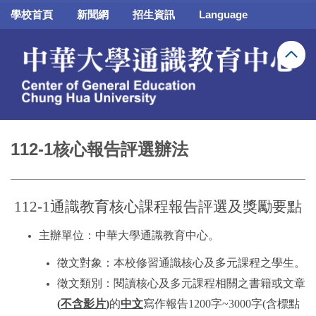
跳
學校首頁
新聞網
招生資訊
Language
到
主
要
內
容
區
112-1核心報告評選辦法
112-1
通識教育核心課程報告評選及獎勵要點
主辦單位：中華大學通識教育中心。
徵文對象：本校修習通識核心及多元課程之學生。
徵文類別：閱讀核心及多元課程
相關之書籍或文章
(
不含影片
)
的
中文
寫作報告
1200
字
~3000
字
(
含標點