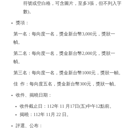
符號或空白格，可含圖片，至多
3
張，但不列入字
數
)
。
獎項：
第一名：每向度一名，獎金新台幣
3,000
元，獎狀一
幀。
第二名：每向度一名，獎金新台幣
2,000
元，獎狀一
幀。
第三名：每向度一名，獎金新台幣
1000
元，獎狀一幀。
佳
作：每向度五名，獎金新台幣
300
元，獎狀一幀。
收件、揭曉日期：
收件截止日：
112
年
11
月
17
日
(
五
)
中午
12
點前。
揭曉：
112
年
11
月
22
日。
評選、公布：