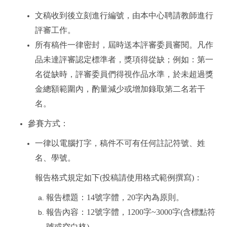
文稿收到後立刻進行編號，由本中心聘請教師進行
評審工作。
所有稿件一律密封，屆時送本評審委員審閱。凡作
品未達評審認定標準者，獎項得從缺；例如：第一
名從缺時，評審委員們得視作品水準，於未超過獎
金總額範圍內，酌量減少或增加錄取第二名若干
名。
參賽方式：
一律以電腦打字，稿件不可有任何註記符號、姓
名、學號。
報告格式規定如下
(
投稿請使用格式範例撰寫
)
：
報告標題：
14
號字體，
20
字內為原則。
報告內容：
12
號字體，
1200
字
~3000
字
(
含標點符
號或空白格
)
。