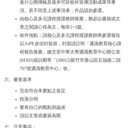
進行公開傳輸及複本可於校外宣傳活動成果等事
項。若不同意上述事項者，作品請勿參選。
由核心及多元課程授課教師推薦，務必以書籍或文
章之閱讀心得為主，每班
1~3
篇。
收件地點：請核心及多元課程授課教師將參選報告
以
A4
牛皮信封裝袋，封面請註明「通識教育核心課
程報告推薦」繳交至中華大學通識教育中心辦公室
(M302)
或以郵寄「
(30012)
新竹市香山區五福路二段
707
號通識教育中心」收。
六、審查基準
完全符合本要點之規定
段落分明
要有自己的觀點與論述
須以文章或書籍為限
七、注意事項：