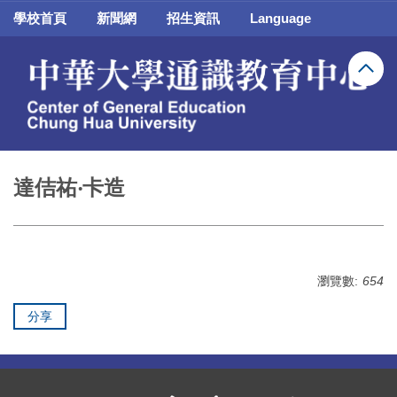
跳
學校首頁
新聞網
招生資訊
Language
到
主
要
內
容
區
達佶祐‧卡造
瀏覽數:
654
分享