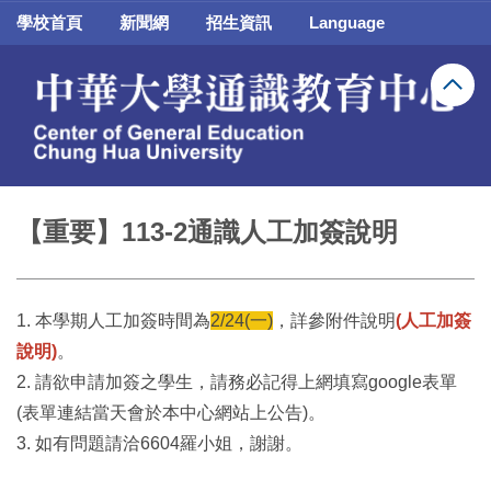
跳
學校首頁
新聞網
招生資訊
Language
到
主
要
內
容
區
【重要】113-2通識人工加簽說明
1. 本學期人工加簽時間為
2/
24(一)
，詳參附件說明
(人工加簽
說明)
。
2. 請欲申請加簽之學生，請務必記得上網填寫google表單
(表單連結當天會於本中心網站上公告)。
3. 如有問題請洽6604羅小姐，謝謝。